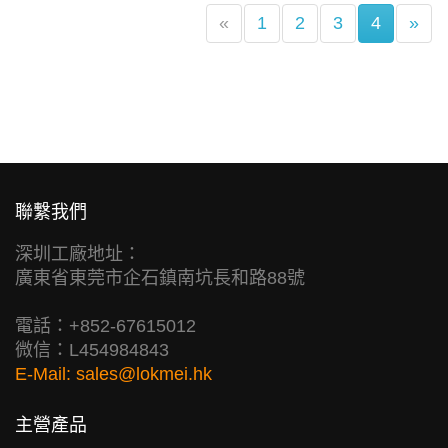
(current)
«
1
2
3
4
»
聯繫我們
深圳工廠地址：
廣東省東莞市企石鎮南坑長和路88號
電話：+852-67615012
微信：L454984843
E-Mail:
sales@lokmei.hk
主營產品