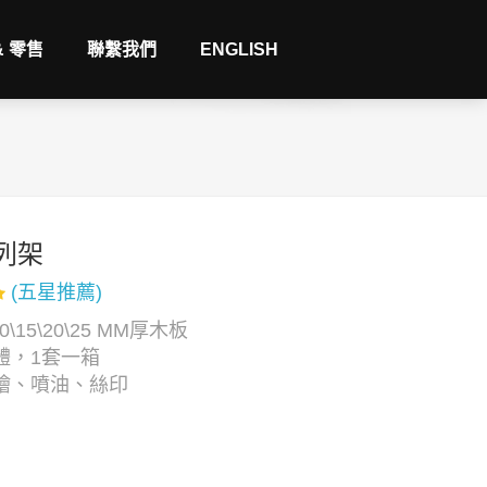
& 零售
聯繫我們
ENGLISH
列架
(五星推薦)
0\15\20\25 MM厚木板
體，1套一箱
繪、噴油、絲印