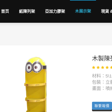
木展示架
首页
紙陳列架
亞加力膠架
現貨 
木製陳
材料：5\1
包裝：立
畫面：噴
聯繫報價