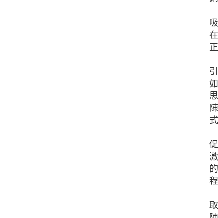
吸
在
正
引
如
思
陳
式
促
激
的
程
取
陳