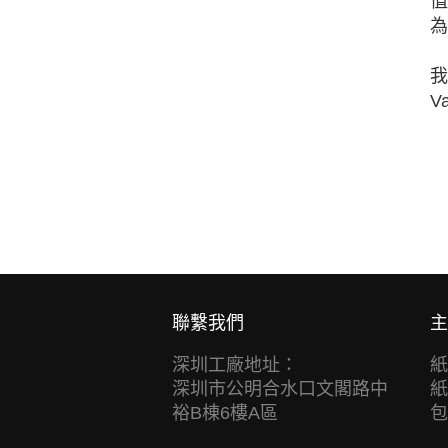
值
為
我
V
聯繫我們
主
深圳工廠地址：
紙
深圳市公明合水口文閣路中
紙
裕B棟6樓A區
包