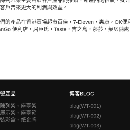
陳列木架主要用於客戶產品的推銷，新產品的推廣，提
客戶帶來更大的利潤與效益。
們的產品在香港賣場超市百佳，7-Eleven，惠康，OK便利
anGo 便利店，屈臣氏，Taste，吉之島，莎莎，藥房隨
營產品
博客BLOG
陳列架、座臺架
blog(WT-001)
展示架、座臺箱
blog(WT-002)
裝彩盒、紙企牌
blog(WT-003)