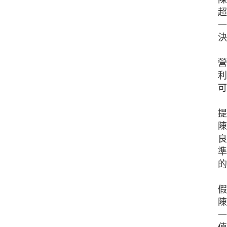
超
一
決
營
利
可
提
陳
良
準
的
假
陳
一