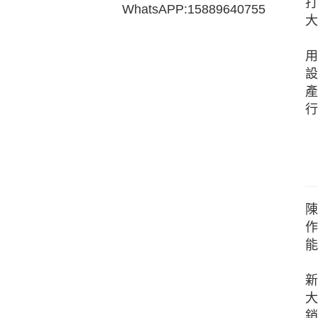
打
WhatsAPP:15889640755
大
用
設
產
行
陳
作
能
新
大
銷