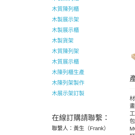
木質陳列櫃
木製展示架
木製展示櫃
木製貨架
木質陳列架
木質展示櫃
木陳列櫃生產
木陳列架製作
木展示架訂製
材
畫
工
在線訂購請聯繫：
包
聯繫人：黃生（Frank）
M