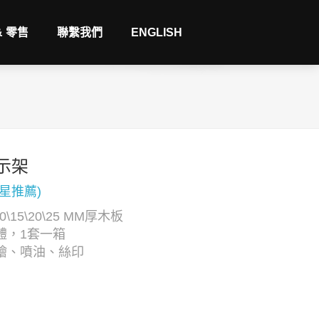
& 零售
聯繫我們
ENGLISH
示架
三星推薦)
0\15\20\25 MM厚木板
體，1套一箱
繪、噴油、絲印