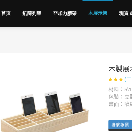
木展示架
首页
紙陳列架
亞加力膠架
現貨 
木製展
(
材料：5\1
包裝：立
畫面：噴
聯繫報價