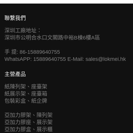
聯繫我們
深圳工廠地址：
深圳市公明合水口文閣路中裕B棟6樓A區
手 提: 86-15889640755
WhatsAPP: 15889640755 E-Mail:
sales@lokmei.hk
主營產品
紙陳列架、座臺架
紙展示架、座臺箱
包裝彩盒、紙企牌
亞加力膠架、陳列架
亞加力膠座、展示架
亞加力膠盒、展示櫃