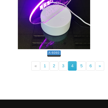
A-6060
(current)
«
1
2
3
4
5
6
»