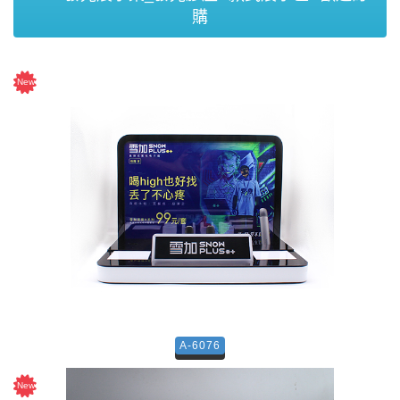
購
A-6076