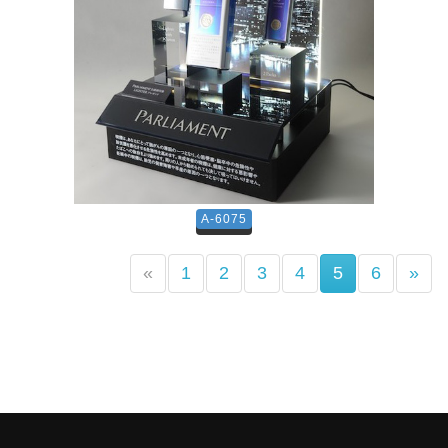
A-6075
(current)
«
1
2
3
4
5
6
»