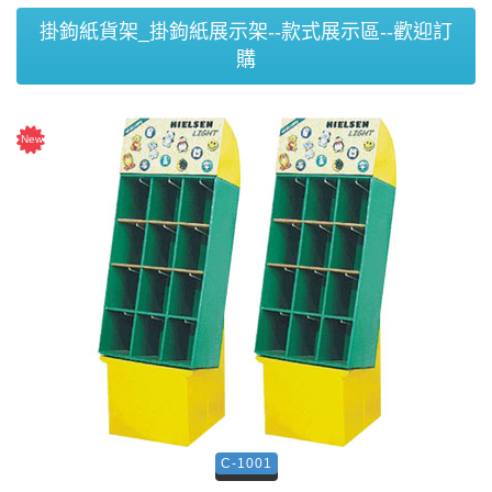
掛鉤紙貨架_掛鉤紙展示架--款式展示區--歡迎訂
購
C-1001