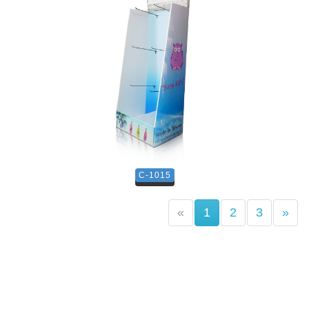
C-1015
(current)
«
1
2
3
»