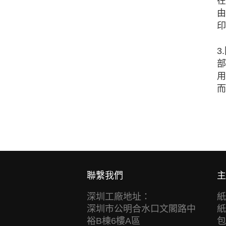
在
由
印
3
部
用
而
聯繫我們
主
深圳工廠地址：
紙
深圳市公明合水口文閣路中
紙
裕B棟6樓A區
包