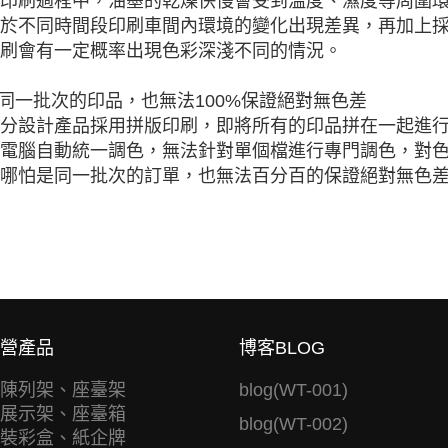
印刷過程中，油墨的乾燥快慢會受到溫度、濕度等周圍
於不同時間段印刷車間內環境的變化出現差異，再加上
刷會有一定概率出現色彩深淺不同的情況。
.同一批次的印品，也無法100%保證絕對無色差
分設計產品採用拼版印刷，即將所有的印品拼在一起進
電腦自動統一調色，無法針對單個檔進行專門調色，對色
哪怕是同一批次的訂單，也無法百分百的保證絕對無色
營產品
博客BLOG
陳列架、座臺架
blog(WT-001)
展示架、座臺箱
blog(WT-002)
裝彩盒、紙企牌