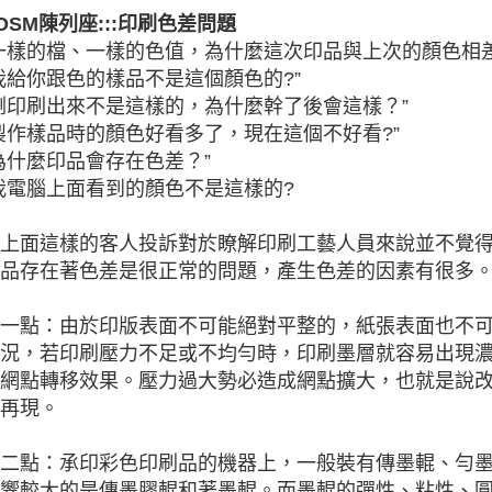
OSM陳列座:::印刷色差問題
一樣的檔、一樣的色值，為什麼這次印品與上次的顏色相差
我給你跟色的樣品不是這個顏色的?”
剛印刷出來不是這樣的，為什麼幹了後會這樣？”
製作樣品時的顏色好看多了，現在這個不好看?”
為什麼印品會存在色差？”
我電腦上面看到的顏色不是這樣的?
上面這樣的客人投訴對於瞭解印刷工藝人員來說並不覺
品存在著色差是很正常的問題，產生色差的因素有很多
一點：由於印版表面不可能絕對平整的，紙張表面也不
況，若印刷壓力不足或不均勻時，印刷墨層就容易出現
網點轉移效果。壓力過大勢必造成網點擴大，也就是說
再現。
二點：承印彩色印刷品的機器上，一般裝有傳墨輥、勻
響較大的是傳墨膠輥和著墨輥。而墨輥的彈性、粘性、