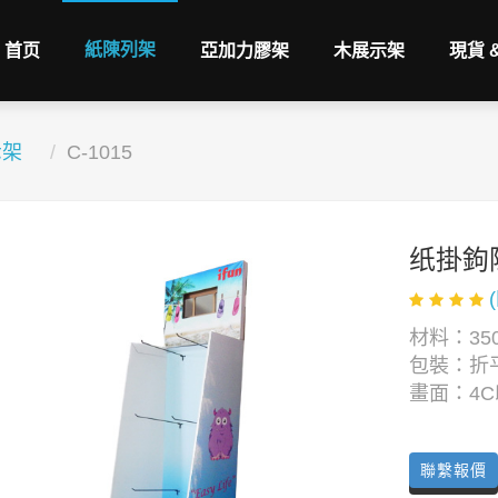
紙陳列架
首页
亞加力膠架
木展示架
現貨 
示架
C-1015
纸掛鉤
材料：350
包裝：折
畫面：4
聯繫報價