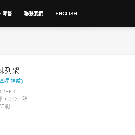
& 零售
聯繫我們
ENGLISH
陳列架
(四星推薦)
G+K3
平，1套一箱
C印刷