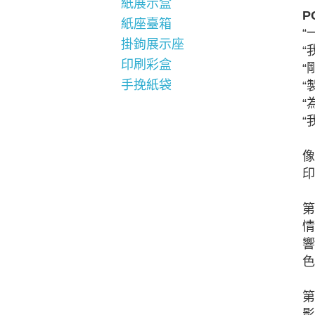
紙展示盒
P
紙座臺箱
“
掛鉤展示座
“
印刷彩盒
“
手挽紙袋
“
“
“
像
印
第
情
響
色
第
影