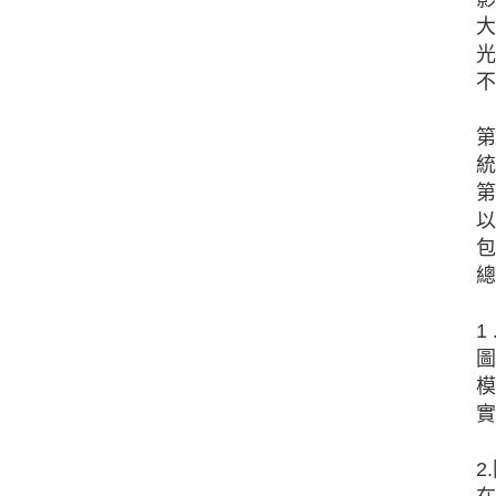
大
光
不
第
統
第
以
包
總
1
圖
模
實
2