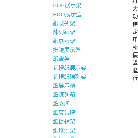
打
POP展示架
大
PDQ展示盒
功
紙陳列架
便
定
陳列紙架
用
紙展示架
所
掛鉤展示架
優
紙貨架
設
瓦楞紙展示架
產
瓦楞紙陳列架
行
紙展示櫃
紙陳列箱
紙立牌
紙廣告牌
紙促銷架
紙堆頭架