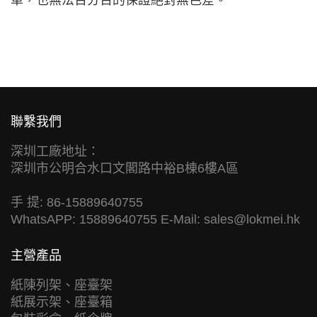
單，也無法百分百的保證絕對無色差。
聯繫我們
深圳工廠地址：
深圳市公明合水口文閣路中裕B棟6樓A區
手 提: 86-15889640755
WhatsAPP: 15889640755 E-Mail:
sales@lokmei.hk
主營產品
紙陳列架、座臺架
紙展示架、座臺箱