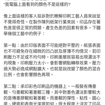
“我電腦上面看到的顏色不是這樣的?
像上面這樣的客人投訴對於瞭解印刷工藝人員來說並
不覺得奇怪。在製作陳列紙架行業來說，印品存在著
色差是很正常的問題，產生色差的因素有很多。下麵
舉幾個工藝中的例子：
第一點：由於印版表面不可能絕對平整的，紙張表面
也不可避免存在細微的凹凸狀及厚薄不均情況，若印
刷壓力不足或不均勻時，印刷墨層就容易出現濃淡不
均現象。印刷壓力太小，會影響網點轉移效果。壓力
過大勢必造成網點擴大，也就是說改變了顏色的混合
比例，也會影響顏色再現。
第二點：承印彩色印刷品的機器上，一般裝有傳墨
輥、勻墨輥和著墨輥三種，其中對墨色濃淡影響較大
的是傳墨膠輥和著墨輥。而墨輥的彈性、粘性、圓心
度、硬度和表面光潔度如何，很大程度上決定了印品