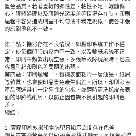
墨色品質。若著墨輥的彈性差、粘性不足、輥體偏
心、膠體過硬以及膠體光潔度差等情況存在時，印刷
過程中容易造成刷墨不均勻或不穩定現象，使各印張
的印刷墨色不一致。
第三點：機器存在不良情況，如壓印系統工作不穩
定，使每個印張的壓力不一致，以及輸紙系統不正
常，印刷中頻繁出現空張、多張等故障現象時，也最
容易引起印刷色差問題的出現。
第四點：印刷過程中，包襯表面粘附一層油墨、紙屑
等雜質，也會使印品墨色產生偏差。所以，印刷彩色
產品應選具有一定彈性的包襯，並適時清洗橡皮布表
面的印跡或紙屑，以防止因包襯不良引起的印刷色
差。
總結：
1 .實際印刷效果和電腦螢幕顯示之間存在色差
圖片在電腦螢幕是以RGB色彩模式顯示，呈現色彩較