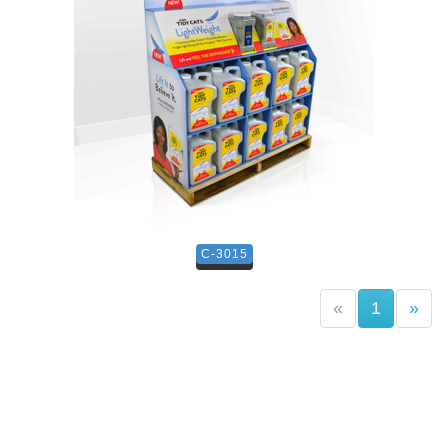
C-3015
(current)
«
1
»