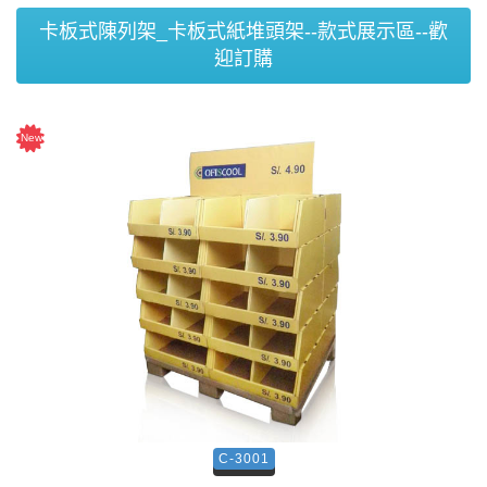
卡板式陳列架_卡板式紙堆頭架--款式展示區--歡
迎訂購
C-3001