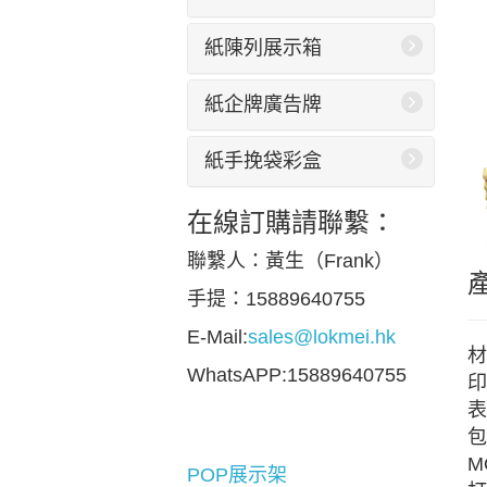
紙陳列展示箱
紙企牌廣告牌
紙手挽袋彩盒
在線訂購請聯繫：
聯繫人：黃生（Frank）
手提：15889640755
E-Mail:
sales@lokmei.hk
材
WhatsAPP:15889640755
印
表
包
M
POP展示架