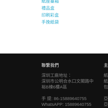
紙座臺箱
禮品盒
印刷彩盒
手挽紙袋
聯繫我們
主
深圳工廠地址：
紙
深圳市公明合水口文閣路中
紙
裕B棟6樓A區
包
手 提: 86-15889640755
亞
WhatsAPP: 15889640755
亞