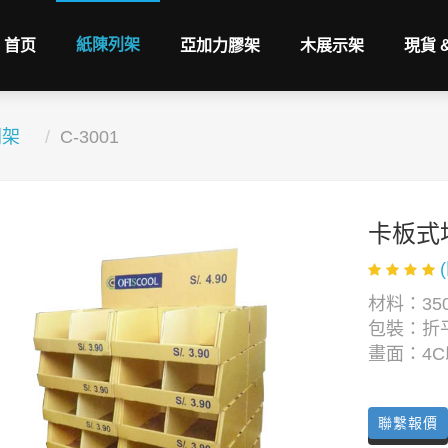
紙陳列架
首页
亞加力膠架
木展示架
現貨 
列架
C-3001
卡板式
材料：350
包裝：折
畫面：4
聯繫報價