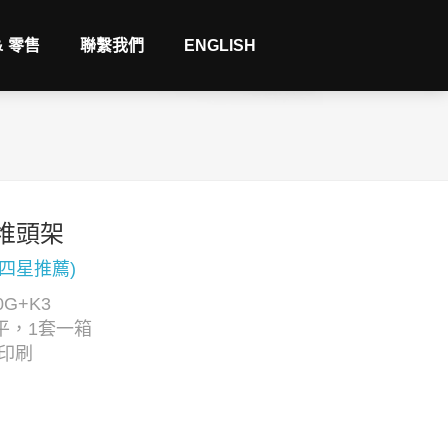
& 零售
聯繫我們
ENGLISH
堆頭架
(四星推薦)
G+K3
平，1套一箱
C印刷