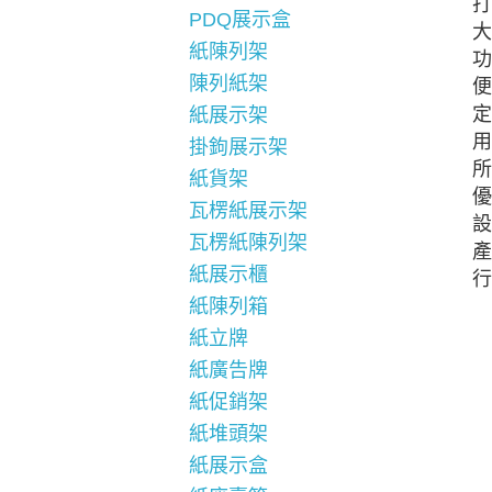
打
PDQ展示盒
大
紙陳列架
功
陳列紙架
便
定
紙展示架
用
掛鉤展示架
所
紙貨架
優
瓦楞紙展示架
設
瓦楞紙陳列架
產
紙展示櫃
行
紙陳列箱
紙立牌
紙廣告牌
紙促銷架
紙堆頭架
紙展示盒