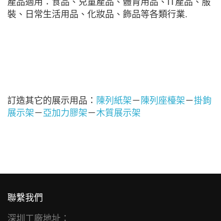
產品適用：食品、兒童產品、體育用品、IT產品、服
裝、日常生活用品、化妝品、飾品等各類行業.
訂造其它的展示用品：
陳列紙架
－
陳列座檯架
－
掛鉤
展示架
－
亞加力膠架
－
木質展示架
聯繫我們
深圳工廠地址：