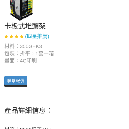
卡板式堆頭架
(四星推薦)
材料：350G+K3
包裝：折平，1套一箱
畫面：4C印刷
聯繫報價
產品詳細信息：