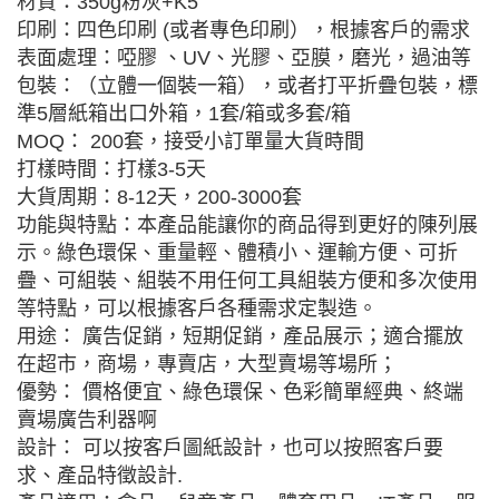
材質：350g粉灰+K5
印刷：四色印刷 (或者專色印刷），根據客戶的需求
表面處理：啞膠 、UV、光膠、亞膜，磨光，過油等
包裝：（立體一個裝一箱），或者打平折疊包裝，標
準5層紙箱出口外箱，1套/箱或多套/箱
MOQ： 200套，接受小訂單量大貨時間
打樣時間：打樣3-5天
大貨周期：8-12天，200-3000套
功能與特點：本產品能讓你的商品得到更好的陳列展
示。綠色環保、重量輕、體積小、運輸方便、可折
疊、可組裝、組裝不用任何工具組裝方便和多次使用
等特點，可以根據客戶各種需求定製造。
用途： 廣告促銷，短期促銷，產品展示；適合擺放
在超市，商場，專賣店，大型賣場等場所；
優勢： 價格便宜、綠色環保、色彩簡單經典、終端
賣場廣告利器啊
設計： 可以按客戶圖紙設計，也可以按照客戶要
求、產品特徵設計.