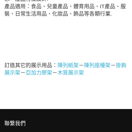
產品適用：食品、兒童產品、體育用品、IT產品、服
裝、日常生活用品、化妝品、飾品等各類行業.
訂造其它的展示用品：
陳列紙架
－
陳列座檯架
－
掛鉤
展示架
－
亞加力膠架
－
木質展示架
聯繫我們