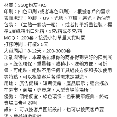
材質：350g粉灰+K5
印刷：四色印刷 (或者專色印刷），根據客戶的需求
表面處理：啞膠 、UV、光膠、亞膜，磨光，過油等
包裝：（立體一個裝一箱），或者打平折疊包裝，標
準5層紙箱出口外箱，1套/箱或多套/箱
MOQ： 200套，接受小訂單量大貨時間
打樣時間：打樣3-5天
大貨周期：8-12天，200-3000套
功能與特點：本產品能讓你的商品得到更好的陳列展
示。綠色環保、重量輕、體積小、運輸方便、可折
疊、可組裝、組裝不用任何工具組裝方便和多次使用
等特點，可以根據客戶各種需求定製造。
用途： 廣告促銷，短期促銷，產品展示；適合擺放
在超市，商場，專賣店，大型賣場等場所；
優勢： 價格便宜、綠色環保、色彩簡單經典、終端
賣場廣告利器啊
設計： 可以按客戶圖紙設計，也可以按照客戶要
求、產品特徵設計.