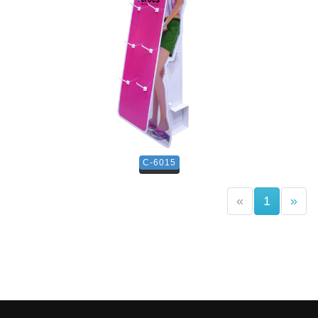
C-6015
(current)
«
1
»