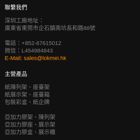
聯繫我們
深圳工廠地址：
廣東省東莞市企石鎮南坑長和路88號
電話：+852-67615012
微信：L454984843
E-Mail:
sales@lokmei.hk
主營產品
紙陳列架、座臺架
紙展示架、座臺箱
包裝彩盒、紙企牌
亞加力膠架、陳列架
亞加力膠座、展示架
亞加力膠盒、展示櫃