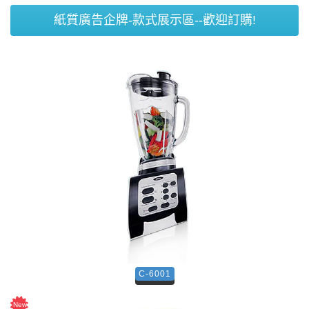
紙質廣告企牌-款式展示區--歡迎訂購!
C-6001