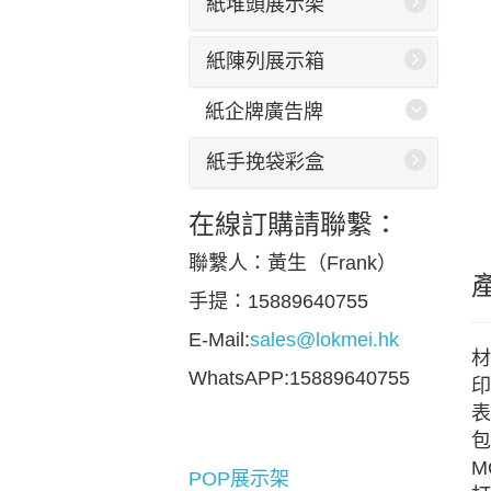
紙堆頭展示架
紙陳列展示箱
紙企牌廣告牌
紙手挽袋彩盒
在線訂購請聯繫：
聯繫人：黃生（Frank）
手提：15889640755
E-Mail:
sales@lokmei.hk
材
WhatsAPP:15889640755
印
表
包
M
POP展示架