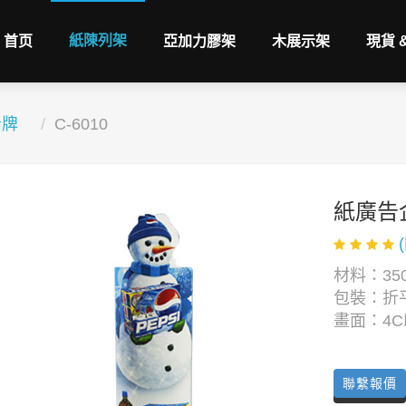
紙陳列架
首页
亞加力膠架
木展示架
現貨 
告牌
C-6010
紙廣告
材料：350
包裝：折
畫面：4
聯繫報價