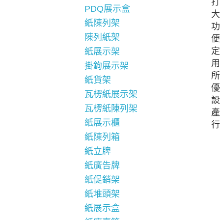
打
PDQ展示盒
大
紙陳列架
功
陳列紙架
便
定
紙展示架
用
掛鉤展示架
所
紙貨架
優
瓦楞紙展示架
設
瓦楞紙陳列架
產
紙展示櫃
行
紙陳列箱
紙立牌
紙廣告牌
紙促銷架
紙堆頭架
紙展示盒