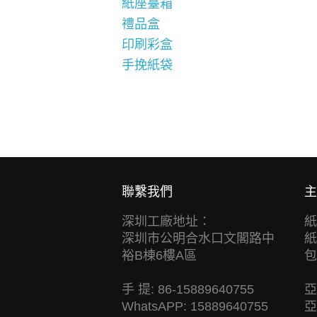
紙座臺箱
禮品盒
印刷彩盒
手挽紙袋
聯繫我們
主
深圳工廠地址：
紙
深圳市公明合水口文閣路中
紙
裕B棟6樓A區
包
手 提: 86-15889640755
亞
WhatsAPP: 15889640755
亞