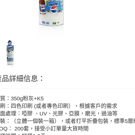
產品詳細信息：
質：350g粉灰+K5
刷：四色印刷 (或者專色印刷），根據客戶的需求
面處理：啞膠 、UV、光膠、亞膜，磨光，過油等
裝：（立體一個裝一箱），或者打平折疊包裝，標準5層紙
OQ： 200套，接受小訂單量大貨時間