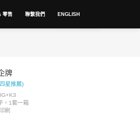
& 零售
聯繫我們
ENGLISH
企牌
(四星推薦)
G+K3
平，1套一箱
C印刷