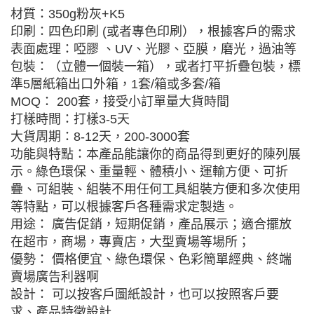
材質：350g粉灰+K5
印刷：四色印刷 (或者專色印刷），根據客戶的需求
表面處理：啞膠 、UV、光膠、亞膜，磨光，過油等
包裝：（立體一個裝一箱），或者打平折疊包裝，標
準5層紙箱出口外箱，1套/箱或多套/箱
MOQ： 200套，接受小訂單量大貨時間
打樣時間：打樣3-5天
大貨周期：8-12天，200-3000套
功能與特點：本產品能讓你的商品得到更好的陳列展
示。綠色環保、重量輕、體積小、運輸方便、可折
疊、可組裝、組裝不用任何工具組裝方便和多次使用
等特點，可以根據客戶各種需求定製造。
用途： 廣告促銷，短期促銷，產品展示；適合擺放
在超市，商場，專賣店，大型賣場等場所；
優勢： 價格便宜、綠色環保、色彩簡單經典、終端
賣場廣告利器啊
設計： 可以按客戶圖紙設計，也可以按照客戶要
求、產品特徵設計.