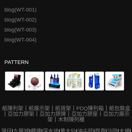
blog(WT-001)
blog(WT-002)
blog(WT-003)
blog(WT-004)
PATTERN
紙陳列架
｜
紙展示架
｜
紙貨架
｜
PDQ陳列箱
｜
紙包裝盒
｜
亞加力膠架
｜
亞加力膠牌
｜
亞加力膠座
｜
亞加力展示
架
｜
木制陳列櫃
灣仔
|
九龍城
|
觀塘
|
深水埗
|
黃大仙
|
油尖旺
|
西貢
|
沙田
|
大埔
|