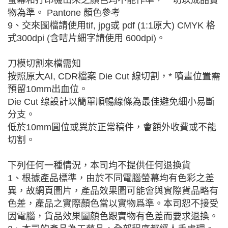
螢幕和打印機岀來之顏色均不能作準，一切以成品實
物為準。 Pantone 顏色參考
9、交來圖檔請使用tif, jpg或 pdf (1:1原大) CMYK 格
式300dpi (含咭片細字請使用 600dpi)。
刀模切割來檔需知
按照原大AI, CDR檔案 Die Cut 線切割，* 噴畫位置需
預留10mm出血位。
Die Cut 缐設計以簡單順暢線條為最佳避免細小易斷
分支。
低於10mm圓位或異於正常稿件，會額外收費或不能
切割。
下列任何一種情況，本司均不提供任何退換貨
1、根據產品標準，由於不同電腦螢幕均有色彩之差
異，故網頁圖片，產品效果圖可能會與實際貨品略有
色差，產品之實際顏色當以實物爲準。本司恕不接受
因電腦，貨品效果圖顏色跟實物有色差而要求退換。