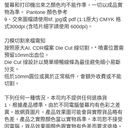
螢幕和打印機岀來之顏色均不能作準，一切以成品實
物為準。 Pantone 顏色參考
9、交來圖檔請使用tif, jpg或 pdf (1:1原大) CMYK 格
式300dpi (含咭片細字請使用 600dpi)。
刀模切割來檔需知
按照原大AI, CDR檔案 Die Cut 線切割，* 噴畫位置需
預留10mm出血位。
Die Cut 缐設計以簡單順暢線條為最佳避免細小易斷
分支。
低於10mm圓位或異於正常稿件，會額外收費或不能
切割。
下列任何一種情況，本司均不提供任何退換貨
1、根據產品標準，由於不同電腦螢幕均有色彩之差
異，故網頁圖片，產品效果圖可能會與實際貨品略有
色差，產品之實際顏色當以實物爲準。本司恕不接受
因電腦，貨品效果圖顏色跟實物有色差而要求退換。