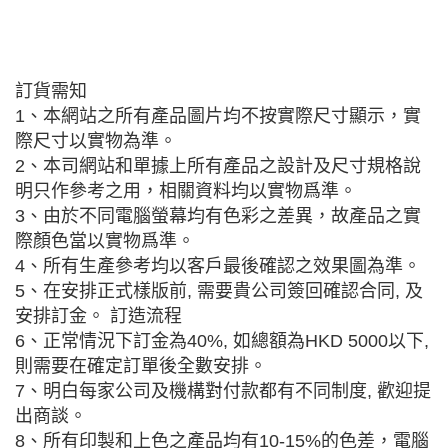
訂貨需知
1、本網站之所有產品圖片均不按實際尺寸顯示，實
際尺寸以實物為準。
2、本司網站和單據上所有產品之設計及尺寸規格說
明只作參考之用，相關資料均以實物爲準。
3、由於不同電腦螢幕均有色彩之差異，故產品之實
際顏色當以實物爲準。
4、所有生產參考均以客戶最後確認之效果圖為準。
5、在安排正式樣版前, 需要貴公司簽回確認合同, 及
安排訂金。 訂造流程
6、正常情況下訂金為40%, 如總額為HKD 5000以下,
則需要在確定訂單後全數安排。
7、明白每家公司及機構對付款都有不同制度, 歡迎提
出商談。
8、所有印製和上色之產品均有10-15%的色差，電腦