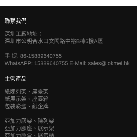
聯繫我們
深圳工廠地址：
深圳市公明合水口文閣路中裕B棟6樓A區
手 提: 86-15889640755
WhatsAPP: 15889640755 E-Mail:
sales@lokmei.hk
主營產品
紙陳列架、座臺架
紙展示架、座臺箱
包裝彩盒、紙企牌
亞加力膠架、陳列架
亞加力膠座、展示架
亞加力膠盒、展示櫃