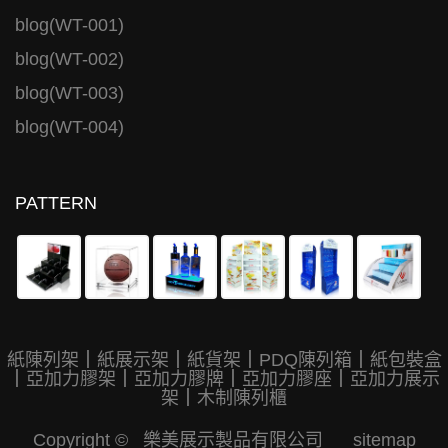
blog(WT-001)
blog(WT-002)
blog(WT-003)
blog(WT-004)
PATTERN
紙陳列架
｜
紙展示架
｜
紙貨架
｜
PDQ陳列箱
｜
紙包裝盒
｜
亞加力膠架
｜
亞加力膠牌
｜
亞加力膠座
｜
亞加力展示
架
｜
木制陳列櫃
Copyright © 樂美展示製品有限公司
sitemap