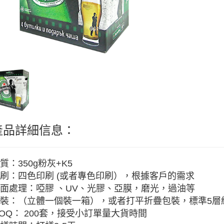
產品詳細信息：
質：350g粉灰+K5
刷：四色印刷 (或者專色印刷），根據客戶的需求
面處理：啞膠 、UV、光膠、亞膜，磨光，過油等
裝：（立體一個裝一箱），或者打平折疊包裝，標準5層紙
OQ： 200套，接受小訂單量大貨時間