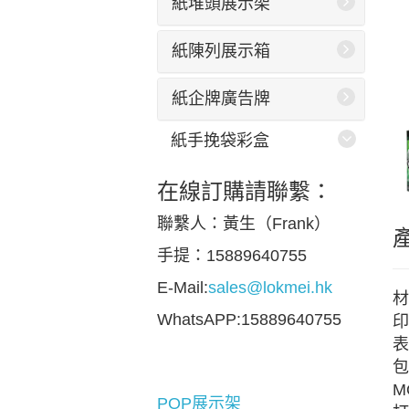
紙堆頭展示架
紙陳列展示箱
紙企牌廣告牌
紙手挽袋彩盒
在線訂購請聯繫：
聯繫人：黃生（Frank）
手提：15889640755
E-Mail:
sales@lokmei.hk
材
WhatsAPP:15889640755
印
表
包
M
POP展示架