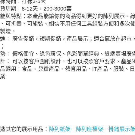
樣時間：打樣3-5天
貨周期：8-12天，200-3000套
能與特點：本產品能讓你的商品得到更好的陳列展示。
、可折疊、可組裝、組裝不用任何工具組裝方便和多次
製造。
途： 廣告促銷，短期促銷，產品展示；適合擺放在超市
；
勢： 價格便宜、綠色環保、色彩簡單經典、終端賣場廣
計： 可以按客戶圖紙設計，也可以按照客戶要求、產品特
品適用：食品、兒童產品、體育用品、IT產品、服裝、
業.
造其它的展示用品：
陳列紙架
－
陳列座檯架
－
掛鉤展示