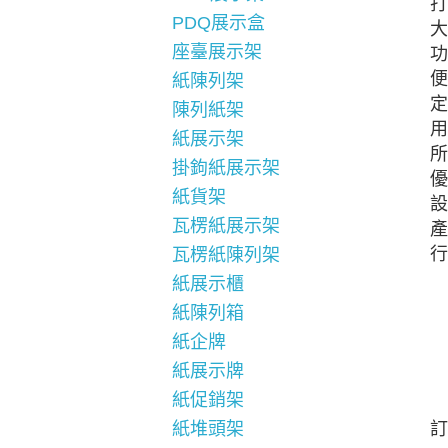
打
PDQ展示盒
大
座臺展示架
功
便
紙陳列架
定
陳列紙架
用
紙展示架
所
掛鉤紙展示架
優
紙貨架
設
瓦楞紙展示架
產
行
瓦楞紙陳列架
紙展示櫃
紙陳列箱
紙企牌
紙展示牌
紙促銷架
訂
紙堆頭架