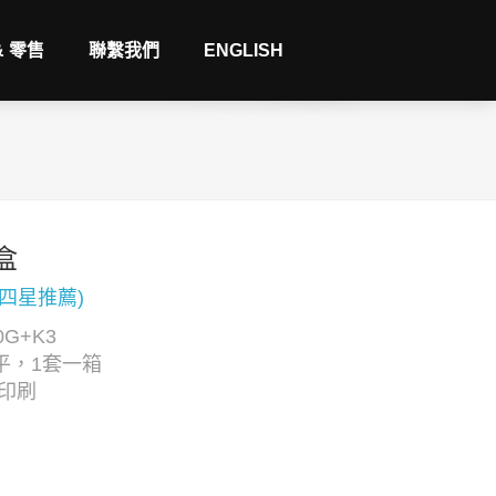
& 零售
聯繫我們
ENGLISH
盒
(四星推薦)
G+K3
平，1套一箱
C印刷