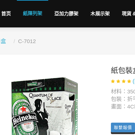
紙陳列架
首页
亞加力膠架
木展示架
現貨 
彩盒
C-7012
紙包裝
材料：350
包裝：折
畫面：4
聯繫報價