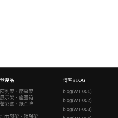
營產品
博客BLOG
陳列架、座臺架
blog(WT-001)
展示架、座臺箱
blog(WT-002)
裝彩盒、紙企牌
blog(WT-003)
加力膠架、陳列架