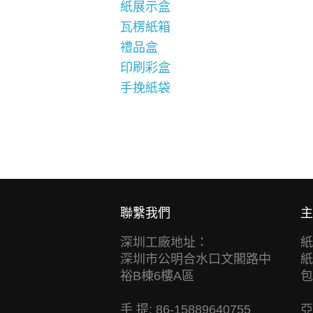
紙展示盒
瓦楞紙箱
禮品盒
印刷彩盒
手挽紙袋
聯繫我們
主
深圳工廠地址：
紙
深圳市公明合水口文閣路中
紙
裕B棟6樓A區
包
手 提: 86-15889640755
亞