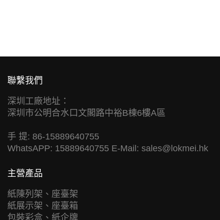
聯繫我們
深圳工廠地址：
深圳市公明合水口文閣路中裕B棟6樓A區
手 提: 86-15889640755
WhatsAPP: 15889640755 E-Mail:
sales@lokmei.hk
主營產品
紙陳列架、座臺架
紙展示架、座臺箱
包裝彩盒、紙企牌