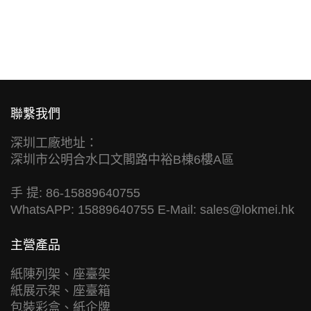
聯繫我們
深圳工廠地址：
深圳市公明合水口文閣路中裕B棟6樓A區
手 提: 86-15889640755
WhatsAPP: 15889640755 E-Mail:
sales@lokmei.hk
主營產品
紙陳列架、座臺架
紙展示架、座臺箱
包裝彩盒、紙企牌