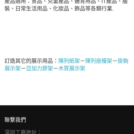
產品適用：食品、兒童產品、體育用品、IT產品、服
裝、日常生活用品、化妝品、飾品等各類行業.
訂造其它的展示用品：
陳列紙架
－
陳列座檯架
－
掛鉤
展示架
－
亞加力膠架
－
木質展示架
聯繫我們
深圳工廠地址：