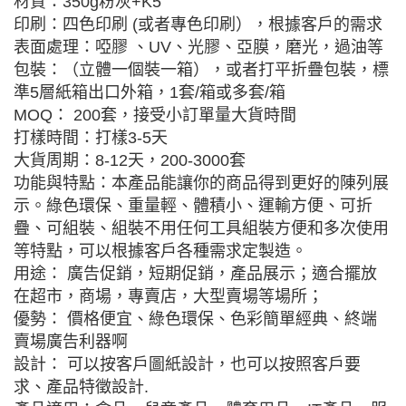
材質：350g粉灰+K5
印刷：四色印刷 (或者專色印刷），根據客戶的需求
表面處理：啞膠 、UV、光膠、亞膜，磨光，過油等
包裝：（立體一個裝一箱），或者打平折疊包裝，標
準5層紙箱出口外箱，1套/箱或多套/箱
MOQ： 200套，接受小訂單量大貨時間
打樣時間：打樣3-5天
大貨周期：8-12天，200-3000套
功能與特點：本產品能讓你的商品得到更好的陳列展
示。綠色環保、重量輕、體積小、運輸方便、可折
疊、可組裝、組裝不用任何工具組裝方便和多次使用
等特點，可以根據客戶各種需求定製造。
用途： 廣告促銷，短期促銷，產品展示；適合擺放
在超市，商場，專賣店，大型賣場等場所；
優勢： 價格便宜、綠色環保、色彩簡單經典、終端
賣場廣告利器啊
設計： 可以按客戶圖紙設計，也可以按照客戶要
求、產品特徵設計.