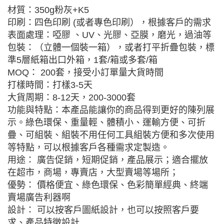
材質：350g粉灰+K5
印刷：四色印刷 (或者專色印刷），根據客戶的需求
表面處理：啞膠 、UV、光膠、亞膜，磨光，過油等
包裝：（立體一個裝一箱），或者打平折疊包裝，標
準5層紙箱出口外箱，1套/箱或多套/箱
MOQ： 200套，接受小訂單量大貨時間
打樣時間：打樣3-5天
大貨周期：8-12天，200-3000套
功能與特點：本產品能讓你的商品得到更好的陳列展
示。綠色環保、重量輕、體積小、運輸方便、可折
疊、可組裝、組裝不用任何工具組裝方便和多次使用
等特點，可以根據客戶各種需求定製造。
用途： 廣告促銷，短期促銷，產品展示；適合擺放
在超市，商場，專賣店，大型賣場等場所；
優勢： 價格便宜、綠色環保、色彩簡單經典、終端
賣場廣告利器啊
設計： 可以按客戶圖紙設計，也可以按照客戶要
求、產品特徵設計.