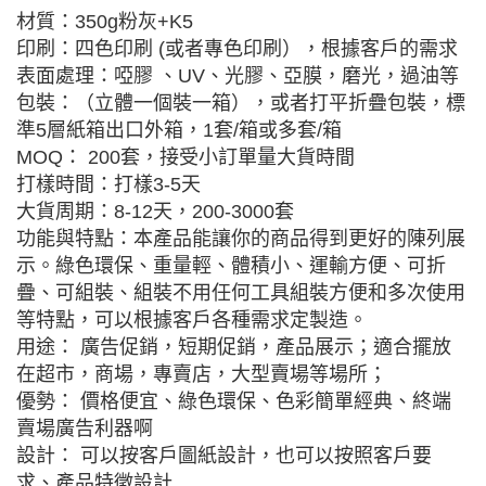
材質：350g粉灰+K5
印刷：四色印刷 (或者專色印刷），根據客戶的需求
表面處理：啞膠 、UV、光膠、亞膜，磨光，過油等
包裝：（立體一個裝一箱），或者打平折疊包裝，標
準5層紙箱出口外箱，1套/箱或多套/箱
MOQ： 200套，接受小訂單量大貨時間
打樣時間：打樣3-5天
大貨周期：8-12天，200-3000套
功能與特點：本產品能讓你的商品得到更好的陳列展
示。綠色環保、重量輕、體積小、運輸方便、可折
疊、可組裝、組裝不用任何工具組裝方便和多次使用
等特點，可以根據客戶各種需求定製造。
用途： 廣告促銷，短期促銷，產品展示；適合擺放
在超市，商場，專賣店，大型賣場等場所；
優勢： 價格便宜、綠色環保、色彩簡單經典、終端
賣場廣告利器啊
設計： 可以按客戶圖紙設計，也可以按照客戶要
求、產品特徵設計.