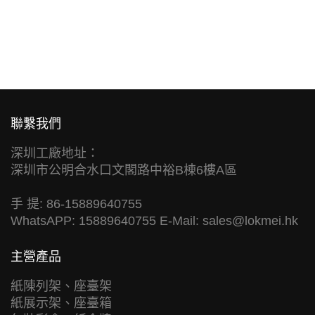
聯繫我們
深圳工廠地址：
深圳市公明合水口文閣路中裕B棟6樓A區
手 提: 86-15889640755
WhatsAPP: 15889640755 E-Mail:
sales@lokmei.hk
主營產品
紙陳列架、座臺架
紙展示架、座臺箱