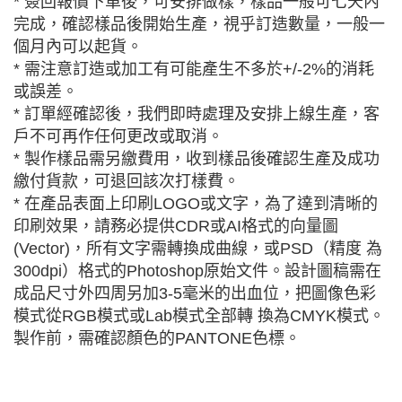
* 簽回報價下單後，可安排做樣，樣品一般可七天內
完成，確認樣品後開始生產，視乎訂造數量，一般一
個月內可以起貨。
* 需注意訂造或加工有可能產生不多於+/-2%的消耗
或誤差。
* 訂單經確認後，我們即時處理及安排上線生產，客
戶不可再作任何更改或取消。
* 製作樣品需另繳費用，收到樣品後確認生產及成功
繳付貨款，可退回該次打樣費。
* 在產品表面上印刷LOGO或文字，為了達到清晰的
印刷效果，請務必提供CDR或AI格式的向量圖
(Vector)，所有文字需轉換成曲線，或PSD（精度 為
300dpi）格式的Photoshop原始文件。設計圖稿需在
成品尺寸外四周另加3-5毫米的出血位，把圖像色彩
模式從RGB模式或Lab模式全部轉 換為CMYK模式。
製作前，需確認顏色的PANTONE色標。