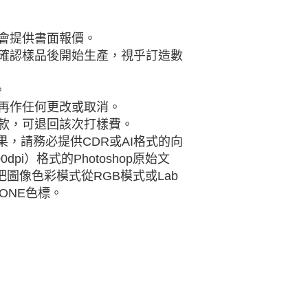
後會提供書面報價。
，確認樣品後開始生產，視乎訂造數
。
可再作任何更改或取消。
貨款，可退回該次打樣費。
果，請務必提供CDR或AI格式的向
dpi）格式的Photoshop原始文
圖像色彩模式從RGB模式或Lab
ONE色標。