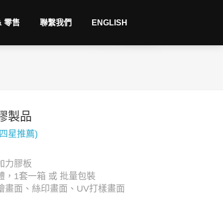
& 零售
聯繫我們
ENGLISH
膠製品
(四星推薦)
加力膠板
，1套一箱 或 批量包裝
繪畫面、絲印畫面、UV打樣畫面