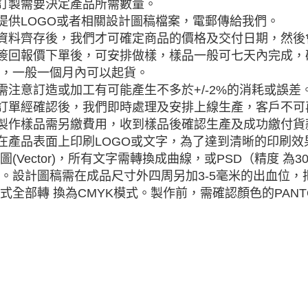
 訂製需要決定產品所需數量。
 提供LOGO或者相關設計圖稿檔案，電郵傳給我們。
 資料齊存後，我們才可確定商品的價格及交付日期，然
 簽回報價下單後，可安排做樣，樣品一般可七天內完成
，一般一個月內可以起貨。
 需注意訂造或加工有可能產生不多於+/-2%的消耗或誤差
 訂單經確認後，我們即時處理及安排上線生產，客戶不
 製作樣品需另繳費用，收到樣品後確認生產及成功繳付
 在產品表面上印刷LOGO或文字，為了達到清晰的印刷效
圖(Vector)，所有文字需轉換成曲線，或PSD（精度 為300
。設計圖稿需在成品尺寸外四周另加3-5毫米的出血位，把
式全部轉 換為CMYK模式。製作前，需確認顏色的PANT