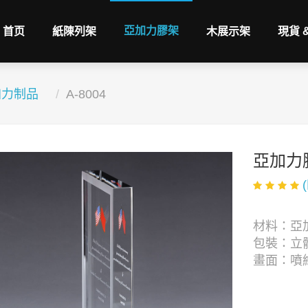
亞加力膠架
首页
紙陳列架
木展示架
現貨 
加力制品
A-8004
亞加力
材料：亞
包裝：立體
畫面：噴