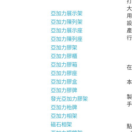
打
大
亞加力展示架
用
亞加力陳列架
設
產
亞加力展示座
行
亞加力陳列座
亞加力膠架
亞加力膠櫃
亞加力膠箱
在
亞加力膠座
亞加力膠盒
本
亞加力膠牌
製
發光亞加力膠架
手
亞加力枱牌
亞加力相架
磁石相架
點