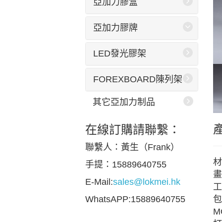
亞加力膠盒
亞加力膠牌
LED發光膠架
FOREXBOARD陳列架
其它亞加力制品
在線訂購請聯繫：
聯繫人：黃生（Frank）
材
手提：15889640755
畫
E-Mail:
sales@lokmei.hk
工
包
WhatsAPP:15889640755
M