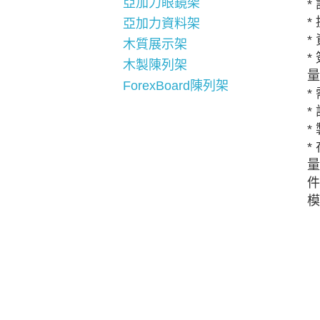
亞加力眼鏡架
*
*
亞加力資料架
*
木質展示架
*
木製陳列架
量
ForexBoard陳列架
*
*
*
*
量
件
模