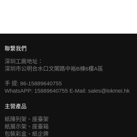
聯繫我們
深圳工廠地址：
深圳市公明合水口文閣路中裕B棟6樓A區
手 提: 86-15889640755
WhatsAPP: 15889640755 E-Mail:
sales@lokmei.hk
主營產品
紙陳列架、座臺架
紙展示架、座臺箱
包裝彩盒、紙企牌