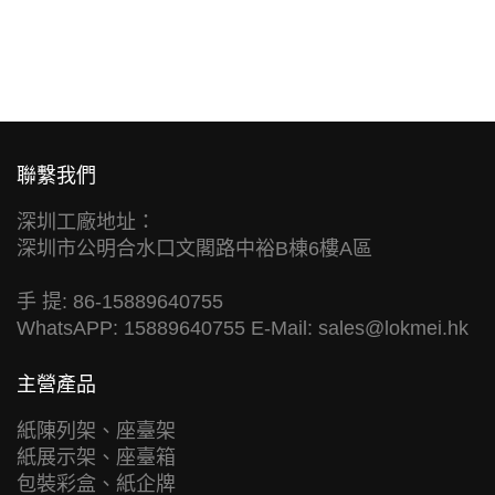
聯繫我們
深圳工廠地址：
深圳市公明合水口文閣路中裕B棟6樓A區
手 提: 86-15889640755
WhatsAPP: 15889640755 E-Mail:
sales@lokmei.hk
主營產品
紙陳列架、座臺架
紙展示架、座臺箱
包裝彩盒、紙企牌