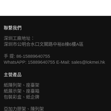
聯繫我們
深圳工廠地址：
深圳市公明合水口文閣路中裕B棟6樓A區
手 提: 86-15889640755
WhatsAPP: 15889640755 E-Mail:
sales@lokmei.hk
主營產品
紙陳列架、座臺架
紙展示架、座臺箱
包裝彩盒、紙企牌
亞加力膠架、陳列架