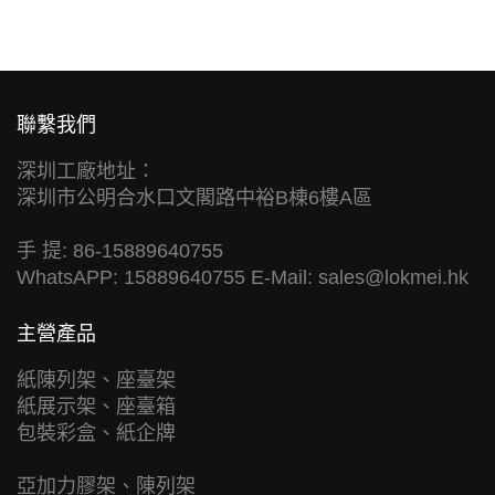
聯繫我們
深圳工廠地址：
深圳市公明合水口文閣路中裕B棟6樓A區
手 提: 86-15889640755
WhatsAPP: 15889640755 E-Mail:
sales@lokmei.hk
主營產品
紙陳列架、座臺架
紙展示架、座臺箱
包裝彩盒、紙企牌
亞加力膠架、陳列架