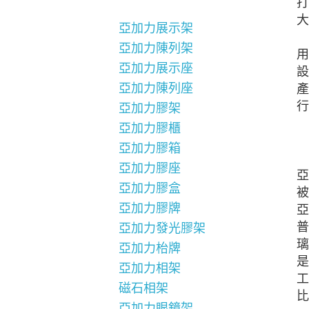
打
大
亞加力展示架
亞加力陳列架
用
亞加力展示座
設
亞加力陳列座
產
行
亞加力膠架
亞加力膠櫃
亞加力膠箱
亞加力膠座
亞
亞加力膠盒
被
亞加力膠牌
亞
普
亞加力發光膠架
璃
亞加力枱牌
是
亞加力相架
工
磁石相架
比
亞加力眼鏡架