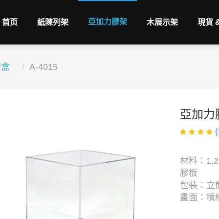
亞加力膠架
首页
紙陳列架
木展示架
現貨 
膠盒
A-4015
亞加力
材料：1,2,
膠板
包裝：立體
畫面：噴