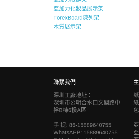
亞加力化妝品展示架
ForexBoard陳列架
木質展示架
聯繫我們
主
深圳工廠地址：
紙
深圳市公明合水口文閣路中
紙
裕B棟6樓A區
包
手 提: 86-15889640755
亞
WhatsAPP: 15889640755
亞