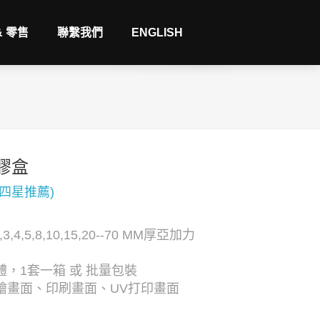
& 零售
聯繫我們
ENGLISH
膠盒
(四星推薦)
3,4,5,8,10,15,20--70 MM厚亞加力
，1套一箱 或 批量包裝
繪畫面、印刷畫面、UV打印畫面