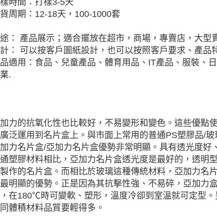
樣時間：打樣3-5天
貨周期：12-18天，100-1000套
途： 產品展示；適合擺放在超市，商場，專賣店，大型
計： 可以按客戶圖紙設計，也可以按照客戶要求、產品特
品適用：食品、兒童產品、體育用品、IT產品、服裝、
業.
加力的抗氧化性也比較好，不易變形和變色。這些優點
廣泛運用到名片盒上。與市面上常用的普通PS塑膠品/
加力名片盒/亞加力名片盒優勢非常明顯。具有透光度好
通塑膠材料相比，亞加力名片盒透光度是最好的，透明
製作的名片盒。而相比於玻璃這種傳統材料，亞加力名
最明顯的優勢。正是因為其抗擊性強、不易碎，亞加力
，在180℃時可變軟、塑形，溫度冷卻到室溫就可定型
同體積材料品質要輕得多。