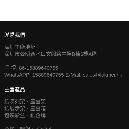
聯繫我們
深圳工廠地址：
深圳市公明合水口文閣路中裕B棟6樓A區
手 提: 86-15889640755
WhatsAPP: 15889640755 E-Mail:
sales@lokmei.hk
主營產品
紙陳列架、座臺架
紙展示架、座臺箱
包裝彩盒、紙企牌