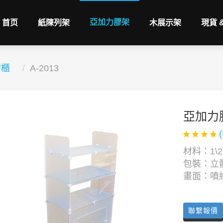
亞加力膠架
首页
紙陳列架
木展示架
現貨 
膠櫃
A-2013
亞加力
材料：1\2\
包裝：立
畫面：噴
聯繫報價