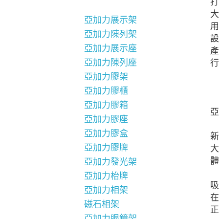
打
大
亞加力展示架
用
亞加力陳列架
設
亞加力展示座
產
亞加力陳列座
行
亞加力膠架
亞加力膠櫃
亞加力膠箱
亞
亞加力膠座
亞加力膠盒
新
亞加力膠牌
大
體
亞加力發光架
亞加力枱牌
吸
亞加力相架
在
磁石相架
正
亞加力眼鏡架