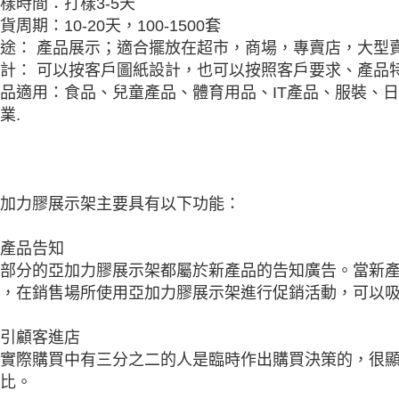
樣時間：打樣3-5天
貨周期：10-20天，100-1500套
途： 產品展示；適合擺放在超市，商場，專賣店，大型
計： 可以按客戶圖紙設計，也可以按照客戶要求、產品特
品適用：食品、兒童產品、體育用品、IT產品、服裝、
業.
加力膠展示架主要具有以下功能：
產品告知
部分的亞加力膠展示架都屬於新產品的告知廣告。當新
，在銷售場所使用亞加力膠展示架進行促銷活動，可以
引顧客進店
實際購買中有三分之二的人是臨時作出購買決策的，很
比。