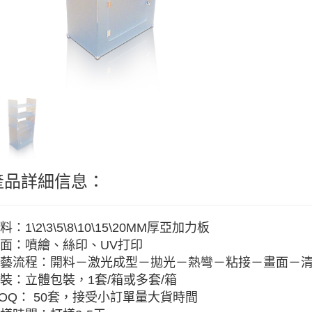
產品詳細信息：
料：1\2\3\5\8\10\15\20MM厚亞加力板
面：噴繪、絲印、UV打印
藝流程：開料－激光成型－拋光－熱彎－粘接－畫面－
裝：立體包裝，1套/箱或多套/箱
OQ： 50套，接受小訂單量大貨時間