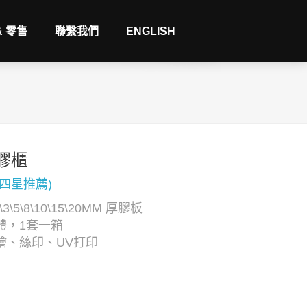
& 零售
聯繫我們
ENGLISH
膠櫃
(四星推薦)
3\5\8\10\15\20MM 厚膠板
體，1套一箱
繪、絲印、UV打印