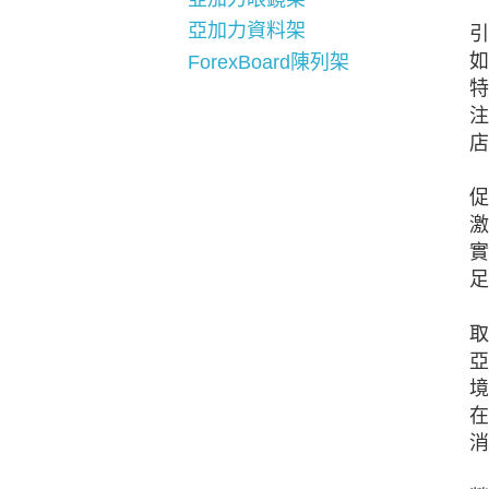
亞加力資料架
引
如
ForexBoard陳列架
特
注
店
促
激
實
足
取
亞
境
在
消