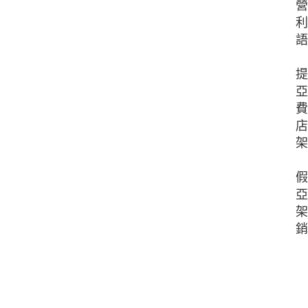
營
利
語
提
亞
費
店
架
假
亞
架
銷