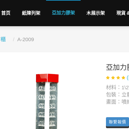
亞加力膠架
首页
紙陳列架
木展示架
現貨 
膠櫃
A-2009
亞加力
材料：1\2\
包裝：立
畫面：噴
聯繫報價