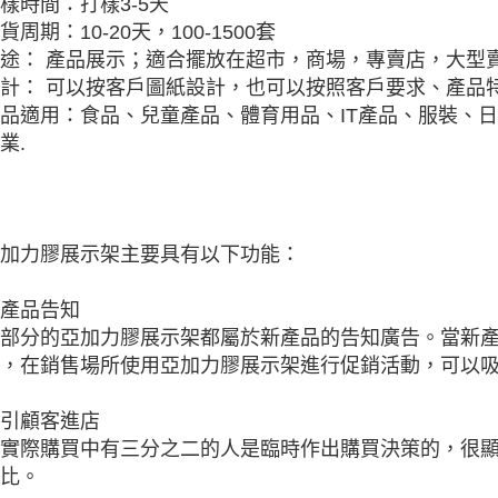
樣時間：打樣3-5天
貨周期：10-20天，100-1500套
途： 產品展示；適合擺放在超市，商場，專賣店，大型
計： 可以按客戶圖紙設計，也可以按照客戶要求、產品特
品適用：食品、兒童產品、體育用品、IT產品、服裝、
業.
加力膠展示架主要具有以下功能：
產品告知
部分的亞加力膠展示架都屬於新產品的告知廣告。當新
，在銷售場所使用亞加力膠展示架進行促銷活動，可以
引顧客進店
實際購買中有三分之二的人是臨時作出購買決策的，很
比。