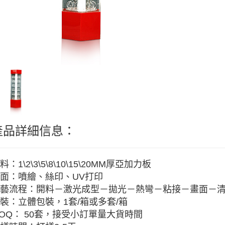
產品詳細信息：
料：1\2\3\5\8\10\15\20MM厚亞加力板
面：噴繪、絲印、UV打印
藝流程：開料－激光成型－拋光－熱彎－粘接－畫面－
裝：立體包裝，1套/箱或多套/箱
OQ： 50套，接受小訂單量大貨時間