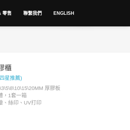
& 零售
聯繫我們
ENGLISH
膠櫃
(四星推薦)
3\5\8\10\15\20MM 厚膠板
體，1套一箱
繪、絲印、UV打印