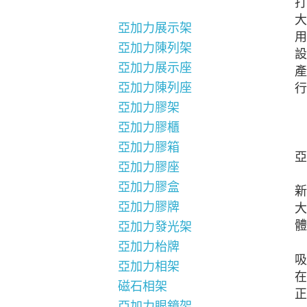
打
大
亞加力展示架
用
亞加力陳列架
設
亞加力展示座
產
亞加力陳列座
行
亞加力膠架
亞加力膠櫃
亞加力膠箱
亞
亞加力膠座
亞加力膠盒
新
亞加力膠牌
大
體
亞加力發光架
亞加力枱牌
吸
亞加力相架
在
磁石相架
正
亞加力眼鏡架