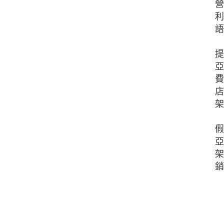
營
利
語
提
亞
費
店
架
假
亞
架
銷