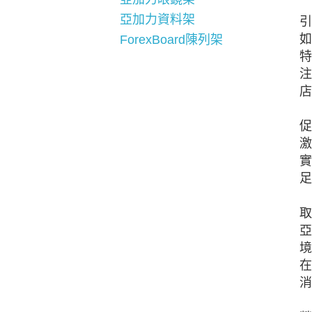
亞加力資料架
引
如
ForexBoard陳列架
特
注
店
促
激
實
足
取
亞
境
在
消