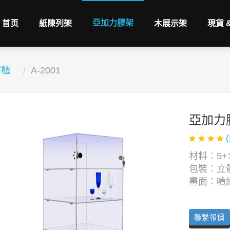
亞加力膠架
首页
紙陳列架
木展示架
現貨 
膠櫃
A-2001
亞加力
材料：5+
包裝：立
畫面：噴
聯繫報價