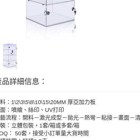
產品詳細信息：
料：1\2\3\5\8\10\15\20MM 厚亞加力板
面：噴繪、絲印、UV打印
藝流程：開料－激光成型－拋光－熱彎－粘接－畫面－
裝：立體包裝，1套/箱或多套/箱
OQ： 50套，接受小訂單量大貨時間