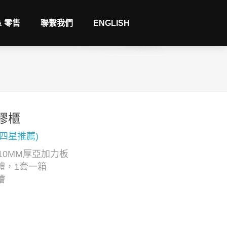
& 零售
聯繫我們
ENGLISH
膠櫃
(四星推薦)
10MM厚亞加力板
體，1套一箱
繪