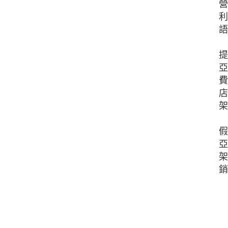
營
利
語
提
亞
費
店
架
假
亞
架
銷