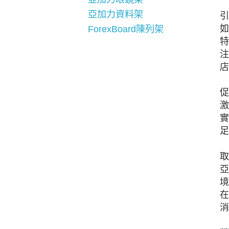
亞加力資料架
引
如
ForexBoard陳列架
特
注
店
促
激
實
足
取
亞
境
在
消