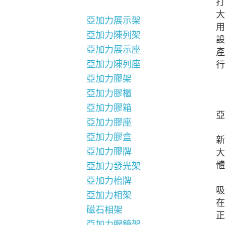
打
大
亞加力展示架
用
亞加力陳列架
設
亞加力展示座
產
亞加力陳列座
行
亞加力膠架
亞加力膠櫃
亞加力膠箱
亞
亞加力膠座
亞加力膠盒
新
亞加力膠牌
大
體
亞加力發光架
亞加力枱牌
吸
亞加力相架
在
磁石相架
正
亞加力眼鏡架