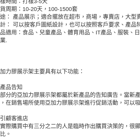
樣時間：打樣3-5天
貨周期：10-20天，100-1500套
途： 產品展示；適合擺放在超市，商場，專賣店，大型
計： 可以按客戶圖紙設計，也可以按照客戶要求、產品特
品適用：食品、兒童產品、體育用品、IT產品、服裝、
業.
加力膠展示架主要具有以下功能：
產品告知
部分的亞加力膠展示架都屬於新產品的告知廣告。當新
，在銷售場所使用亞加力膠展示架進行促銷活動，可以
引顧客進店
實際購買中有三分之二的人是臨時作出購買決策的，很
比。