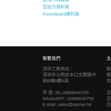
亞加力資料架
ForexBoard陳列架
聯繫我們
主
深圳工廠地址：
紙
深圳市公明合水口文閣路中
紙
裕B棟6樓A區
包
手 提: 86-15889640755
亞
WhatsAPP: 15889640755
亞
E-Mail:
sales@lokmei.hk
亞