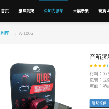
亞加力膠架
首页
紙陳列架
木展示架
現貨 
陳列座
A-1005
音箱膠
材料：3+
包裝：立
畫面：噴
聯繫報價