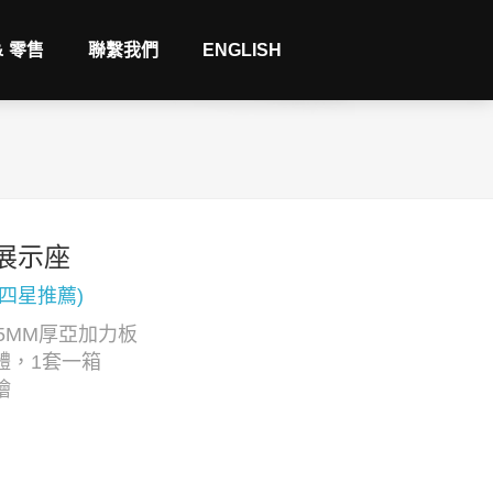
& 零售
聯繫我們
ENGLISH
展示座
(四星推薦)
5MM厚亞加力板
體，1套一箱
繪