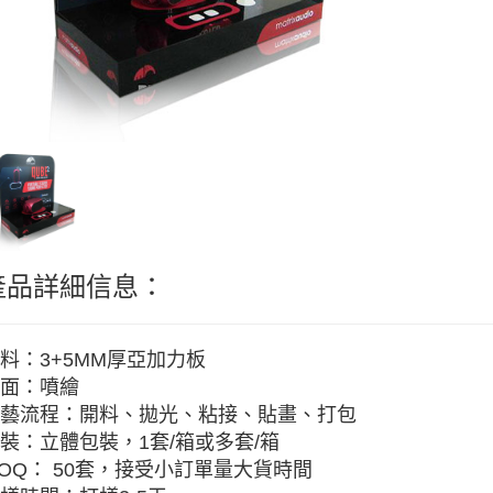
產品詳細信息：
料：3+5MM厚亞加力板
面：噴繪
藝流程：開料、拋光、粘接、貼畫、打包
裝：立體包裝，1套/箱或多套/箱
OQ： 50套，接受小訂單量大貨時間