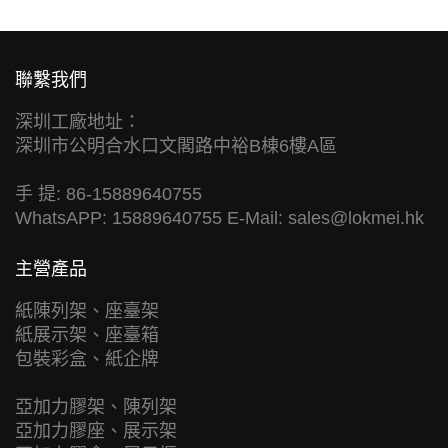
聯繫我們
深圳工廠地址：
深圳市公明合水口文閣路中裕B棟6樓A區
手 提: 86-15889640755
WhatsAPP: 15889640755 E-Mail:
sales@lokmei.hk
主營產品
紙陳列架、座臺架
紙展示架、座臺箱
包裝彩盒、紙企牌
亞加力膠架、陳列架
亞加力膠座、展示架