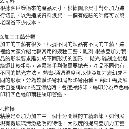
2.開料
根據客戶發過來的產品尺寸，根據圖形尺寸對亞加力進
行切割，以免造成資料浪費，一個有經驗的師傅可以幫
老闆省不少成本。
3.加工工藝分類
加工的工藝有很多，根據不同的製品有不同的工藝，這
裡給大家介紹比較常用的幾種工藝：雕刻-根據亞加力製
品的形狀要求雕刻成不同形狀的圖形。 拋光-雕刻之後邊
緣還比較粗糙，容易將手劃傷需要拋光，產品不同也有
不同的拋光方法。 熱彎-通過溫度可以使亞加力變幻成不
同的形狀，分為整體熱彎和局部熱彎兩種。 絲印-需要展
示自品牌logo或宣傳語時，會選擇絲印，絲印分為單色絲
印和四色絲印兩種絲印管道。
4.粘接
粘接是亞加力加工中一個十分關鍵的工藝環節，如何展
現有機玻璃清澈透明的特性，大限度的提高亞加力工藝