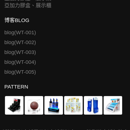
亞加力膠盒、展示櫃
博客BLOG
blog(WT-001)
blog(WT-002)
blog(WT-003)
blog(WT-004)
blog(WT-005)
PATTERN