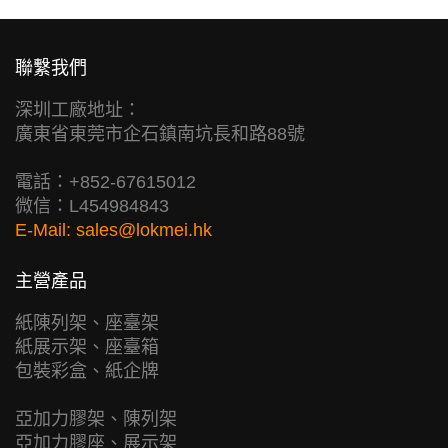
聯繫我們
深圳工廠地址：
廣東省東莞市企石鎮南坑長和路88號
電話：+852-67615012
微信：L454984843
E-Mail:
sales@lokmei.hk
主營產品
紙陳列架、座臺架
紙展示架、座臺箱
包裝彩盒、紙企牌
亞加力膠架、陳列架
亞加力膠座、展示架