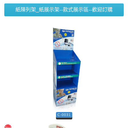
紙陳列架_紙展示架--款式展示區--歡迎訂購
C-0031