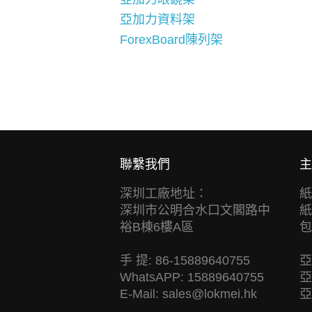
亞加力資料架
ForexBoard陳列架
聯繫我們
主
深圳工廠地址：
紙
深圳市公明合水口文閣路中
紙
裕B棟6樓A區
包
手 提: 86-15889640755
亞
WhatsAPP: 15889640755
亞
E-Mail:
sales@lokmei.hk
亞