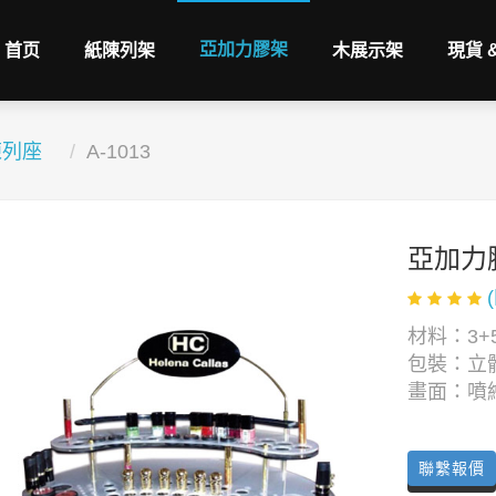
亞加力膠架
首页
紙陳列架
木展示架
現貨 
陳列座
A-1013
亞加力
材料：3+
包裝：立
畫面：噴
聯繫報價