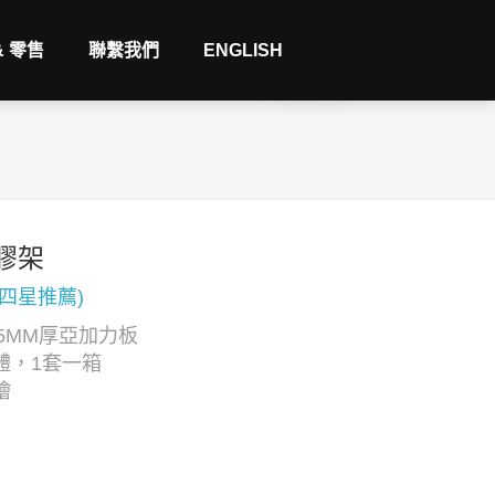
& 零售
聯繫我們
ENGLISH
膠架
(四星推薦)
5MM厚亞加力板
體，1套一箱
繪