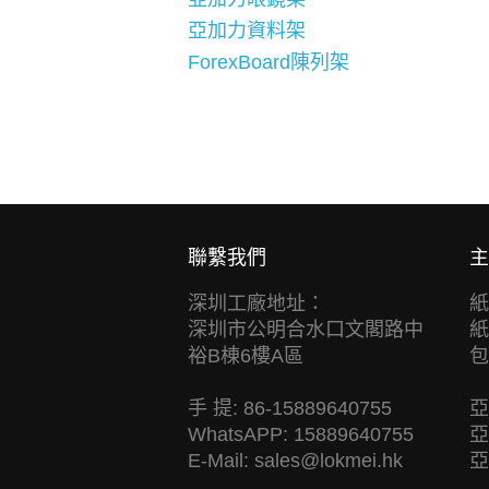
亞加力資料架
ForexBoard陳列架
聯繫我們
主
深圳工廠地址：
紙
深圳市公明合水口文閣路中
紙
裕B棟6樓A區
包
手 提: 86-15889640755
亞
WhatsAPP: 15889640755
亞
E-Mail:
sales@lokmei.hk
亞