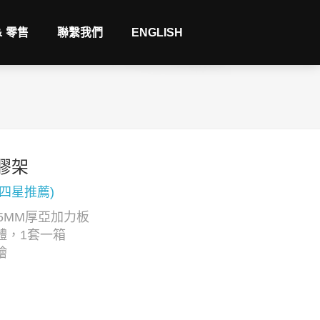
& 零售
聯繫我們
ENGLISH
膠架
(四星推薦)
5MM厚亞加力板
體，1套一箱
繪