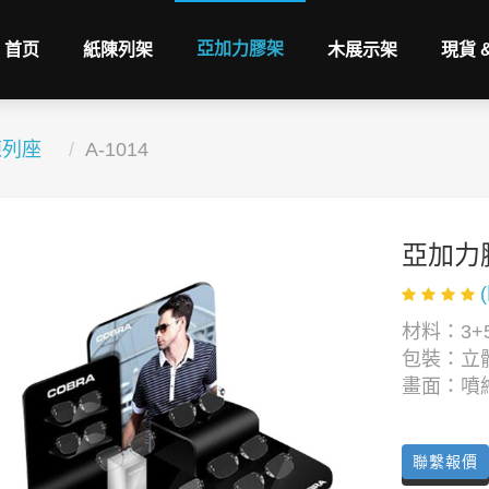
亞加力膠架
首页
紙陳列架
木展示架
現貨 
陳列座
A-1014
亞加力
材料：3+
包裝：立
畫面：噴
聯繫報價