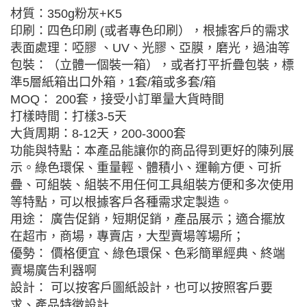
材質：350g粉灰+K5
印刷：四色印刷 (或者專色印刷），根據客戶的需求
表面處理：啞膠 、UV、光膠、亞膜，磨光，過油等
包裝：（立體一個裝一箱），或者打平折疊包裝，標
準5層紙箱出口外箱，1套/箱或多套/箱
MOQ： 200套，接受小訂單量大貨時間
打樣時間：打樣3-5天
大貨周期：8-12天，200-3000套
功能與特點：本產品能讓你的商品得到更好的陳列展
示。綠色環保、重量輕、體積小、運輸方便、可折
疊、可組裝、組裝不用任何工具組裝方便和多次使用
等特點，可以根據客戶各種需求定製造。
用途： 廣告促銷，短期促銷，產品展示；適合擺放
在超市，商場，專賣店，大型賣場等場所；
優勢： 價格便宜、綠色環保、色彩簡單經典、終端
賣場廣告利器啊
設計： 可以按客戶圖紙設計，也可以按照客戶要
求、產品特徵設計.