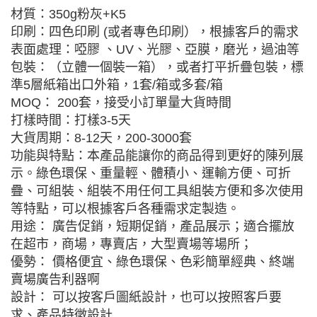
材質：350g粉灰+K5
印刷：四色印刷 (或者專色印刷），根據客戶的需求
表面處理：啞膠 、UV、光膠、亞膜，磨光，過油等
包裝：（立體一個裝一箱），或者打平折疊包裝，標
準5層紙箱出口外箱，1套/箱或多套/箱
MOQ： 200套，接受小訂單量大貨時間
打樣時間：打樣3-5天
大貨周期：8-12天，200-3000套
功能與特點：本產品能讓你的商品得到更好的陳列展
示。綠色環保、重量輕、體積小、運輸方便、可折
疊、可組裝、組裝不用任何工具組裝方便和多次使用
等特點，可以根據客戶各種需求定製造。
用途： 廣告促銷，短期促銷，產品展示；適合擺放
在超市，商場，專賣店，大型賣場等場所；
優勢： 價格便宜、綠色環保、色彩簡單經典、終端
賣場廣告利器啊
設計： 可以按客戶圖紙設計，也可以按照客戶要
求、產品特徵設計.