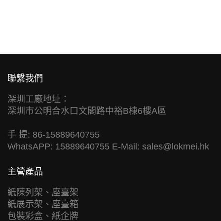
聯繫我們
深圳工廠地址：
深圳市公明合水口文閣路中裕B棟6樓A區
手 提: 86-15889640755
WhatsAPP: 15889640755 E-Mail:
sales@lokmei.hk
主營產品
紙陳列架、座臺架
紙展示架、座臺箱
包裝彩盒、紙企牌