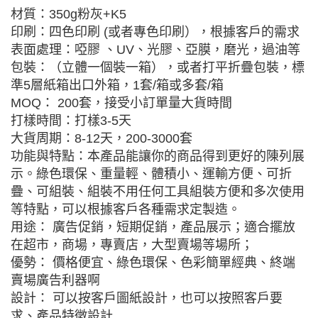
材質：350g粉灰+K5
印刷：四色印刷 (或者專色印刷），根據客戶的需求
表面處理：啞膠 、UV、光膠、亞膜，磨光，過油等
包裝：（立體一個裝一箱），或者打平折疊包裝，標
準5層紙箱出口外箱，1套/箱或多套/箱
MOQ： 200套，接受小訂單量大貨時間
打樣時間：打樣3-5天
大貨周期：8-12天，200-3000套
功能與特點：本產品能讓你的商品得到更好的陳列展
示。綠色環保、重量輕、體積小、運輸方便、可折
疊、可組裝、組裝不用任何工具組裝方便和多次使用
等特點，可以根據客戶各種需求定製造。
用途： 廣告促銷，短期促銷，產品展示；適合擺放
在超市，商場，專賣店，大型賣場等場所；
優勢： 價格便宜、綠色環保、色彩簡單經典、終端
賣場廣告利器啊
設計： 可以按客戶圖紙設計，也可以按照客戶要
求、產品特徵設計.