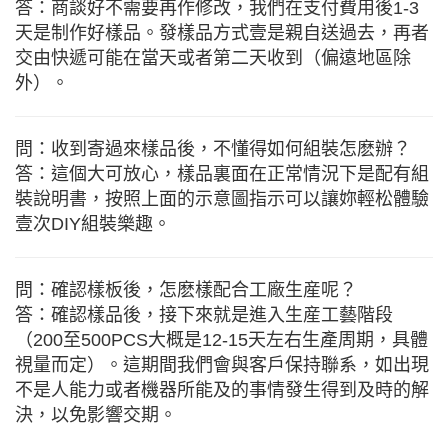
答：商談好不需要再作修改，我們在支付費用後1-3
天是制作好樣品。發樣品方式壹是親自送過去，再者
交由快遞可能在當天或者第二天收到（偏遠地區除
外）。
問：收到寄過來樣品後，不懂得如何組裝怎麽辦？
答：這個大可放心，樣品裏面在正常情況下是配有組
裝說明書，按照上面的示意圖指示可以讓妳輕松體驗
壹次DIY組裝樂趣。
問：確認樣板後，怎麽樣配合工廠生産呢？
答：確認樣品後，接下來就是進入生産工藝階段
（200至500PCS大概是12-15天左右生產周期，具體
視量而定）。這期間我們會與客戶保持聯系，如出現
不是人能力或者機器所能及的事情發生得到及時的解
決，以免影響交期。