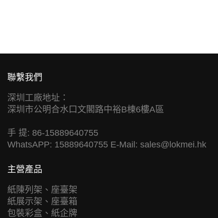
聯繫我們
深圳工廠地址：
深圳市公明合水口文閣路中裕B棟6樓A區
手 提: 86-15889640755
WhatsAPP: 15889640755 E-Mail:
sales@lokmei.hk
主營產品
紙陳列架、座臺架
紙展示架、座臺箱
包裝彩盒、紙企牌