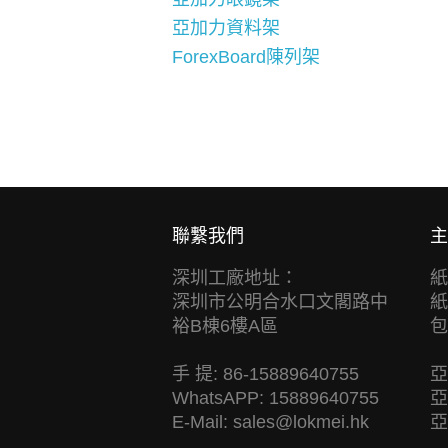
亞加力資料架
ForexBoard陳列架
聯繫我們
主
深圳工廠地址：
紙
深圳市公明合水口文閣路中
紙
裕B棟6樓A區
包
手 提: 86-15889640755
亞
WhatsAPP: 15889640755
亞
E-Mail:
sales@lokmei.hk
亞