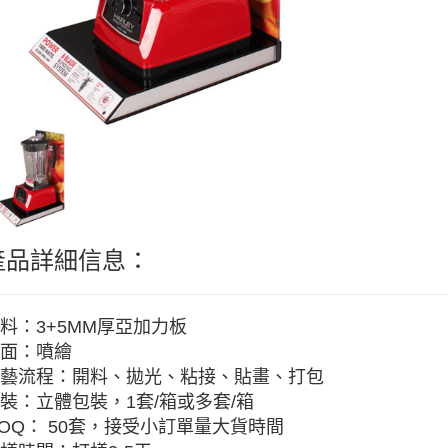
產品詳細信息：
料：3+5MM厚亞加力板
面：噴繪
藝流程：開料、拋光、粘接、貼畫、打包
裝：立體包裝，1套/箱或多套/箱
OQ： 50套，接受小訂單量大貨時間