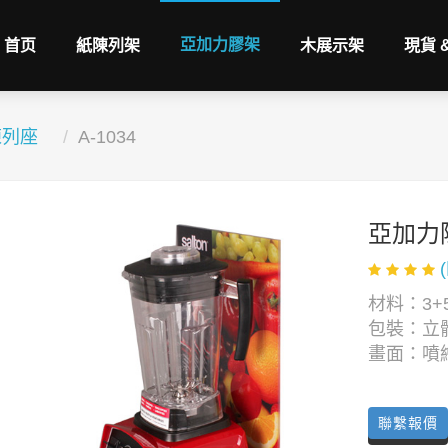
亞加力膠架
首页
紙陳列架
木展示架
現貨 
陳列座
A-1034
亞加力
材料：3+
包裝：立
畫面：噴
聯繫報價