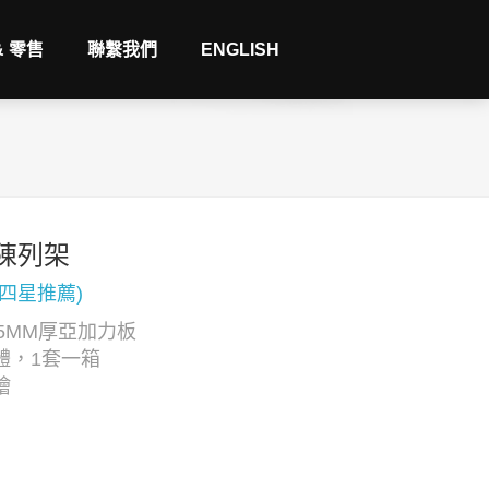
& 零售
聯繫我們
ENGLISH
陳列架
(四星推薦)
5MM厚亞加力板
體，1套一箱
繪