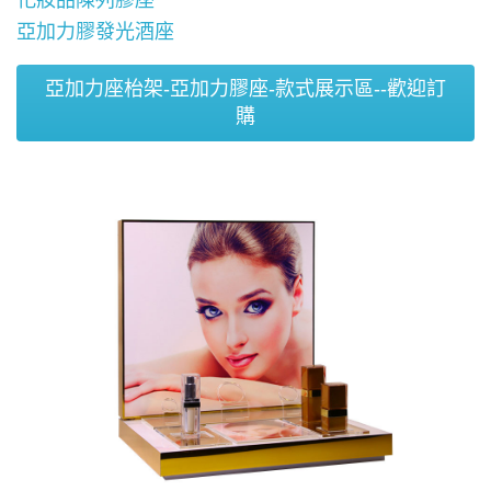
化妝品陳列膠座
亞加力膠發光酒座
亞加力座枱架-亞加力膠座-款式展示區--歡迎訂
購