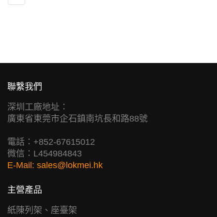
聯繫我們
深圳工廠地址：
廣東省東莞市企石鎮南坑長和路88號
電話：+852-67615012
微信：L454984843
E-Mail:
sales@lokmei.hk
主營產品
紙陳列架、座臺架